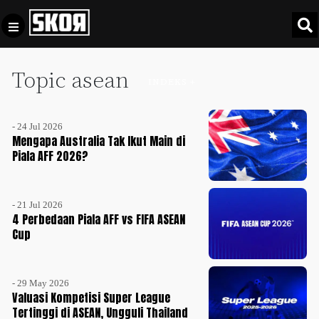
Topic asean
+
Football
INDEKS +
Privacy
Policy
- 24 Jul 2026
+
Pedoman
Culture
Mengapa Australia Tak Ikut Main di
Pemberitaan
Piala AFF 2026?
Media
Sports
+
Siber
Update
- 21 Jul 2026
Disclaimer
4 Perbedaan Piala AFF vs FIFA ASEAN
Timnas
Cup
Tentang
Indonesia
Kami
SKOR
- 29 May 2026
SPECIAL
Valuasi Kompetisi Super League
Tertinggi di ASEAN, Ungguli Thailand
Video