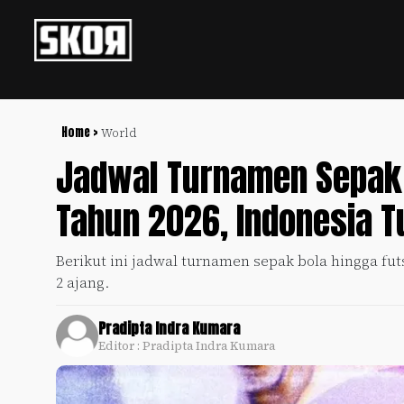
+
Football
Privacy
Policy
Home >
World
Jadwal Turnamen Sepak 
+
Pedoman
Culture
Pemberitaan
Tahun 2026, Indonesia 
Media
Sports
+
Siber
Update
Berikut ini jadwal turnamen sepak bola hingga fut
Disclaimer
2 ajang.
Timnas
Tentang
Indonesia
Kami
Pradipta Indra Kumara
SKOR
Editor : Pradipta Indra Kumara
SPECIAL
Video