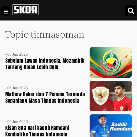
Topic timnasoman
+
Football
INDEKS +
Privacy
Policy
- 06 Jun 2026
+
Pedoman
Culture
Sebelum Lawan Indonesia, Mozambik
Pemberitaan
Tantang Oman Lebih Dulu
Media
Sports
+
Siber
Update
- 06 Jun 2026
Disclaimer
Mathew Baker dan 7 Pemain Termuda
Timnas
Sepanjang Masa Timnas Indonesia
Tentang
Indonesia
Kami
SKOR
- 06 Jun 2026
SPECIAL
Kisah 883 Hari Saddil Ramdani
Kembali ke Timnas Indonesia
Video