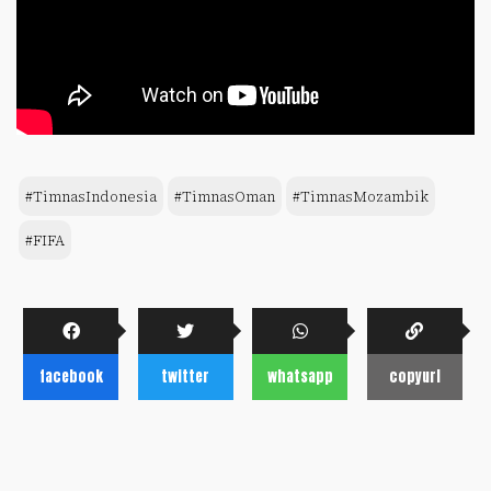
#TimnasIndonesia
#TimnasOman
#TimnasMozambik
#FIFA
facebook
twitter
whatsapp
copyurl