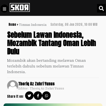
Home >
Saturday, 06 Jun 2026, 10:00 WIB
Timnas Indonesia
+
Football
Privacy
Sebelum Lawan Indonesia,
Policy
Mozambik Tantang Oman Lebih
+
Pedoman
Culture
Dulu
Pemberitaan
Media
Sports
+
Mozambik akan bertanding melawan Oman
Siber
Update
terlebih dahulu sebelum melawan Timnas
Disclaimer
Indonesia.
Timnas
Tentang
Indonesia
Thoriq Az Zuhri Yunus
Kami
Editor : Thoriq Az Zuhri Yunus
SKOR
SPECIAL
Share it on:
Video