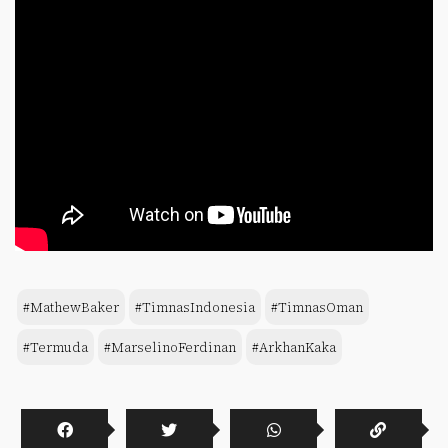
#MathewBaker
#TimnasIndonesia
#TimnasOman
#Termuda
#MarselinoFerdinan
#ArkhanKaka