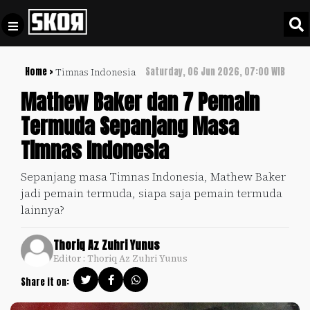
Home >
Saturday, 06 Jun 2026, 07:00 WIB
Timnas Indonesia
+
Football
Privacy
Mathew Baker dan 7 Pemain
Policy
Termuda Sepanjang Masa
+
Pedoman
Culture
Timnas Indonesia
Pemberitaan
Media
Sports
+
Sepanjang masa Timnas Indonesia, Mathew Baker
Siber
Update
jadi pemain termuda, siapa saja pemain termuda
Disclaimer
lainnya?
Timnas
Tentang
Indonesia
Thoriq Az Zuhri Yunus
Kami
Editor : Thoriq Az Zuhri Yunus
SKOR
SPECIAL
Share it on:
Video