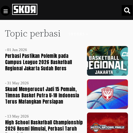
Topic perbasi
+
Football
INDEKS +
Privacy
Policy
- 01 Jun 2026
+
Pedoman
Culture
Perbasi Pastikan Polemik pada
Pemberitaan
Campus League 2026 Basketball
Regional Jakarta Sudah Beres
Media
Sports
+
Siber
Update
- 31 May 2026
Disclaimer
Skuad Mengerucut Jadi 15 Pemain,
Timnas
Timnas Basket Putra U-18 Indonesia
Tentang
Indonesia
Terus Matangkan Persiapan
Kami
SKOR
- 13 May 2026
SPECIAL
High School Basketball Championship
2026 Resmi Dimulai, Perbasi Taruh
Video