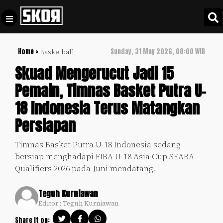
Home >
Sunday, 31 May 2026, 08:00 WIB
Basketball
+
Football
Privacy
Skuad Mengerucut Jadi 15
Policy
Pemain, Timnas Basket Putra U-
+
Pedoman
Culture
18 Indonesia Terus Matangkan
Pemberitaan
Media
Persiapan
Sports
+
Siber
Update
Timnas Basket Putra U-18 Indonesia sedang
Disclaimer
bersiap menghadapi FIBA U-18 Asia Cup SEABA
Timnas
Tentang
Qualifiers 2026 pada Juni mendatang.
Indonesia
Kami
SKOR
Teguh Kurniawan
SPECIAL
Editor : Teguh Kurniawan
Video
Share it on: