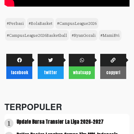
#Perbasi
#BolaBasket
#CampusLeague2026
#CampusLeague2026Basketball
#RyanGozali
#MamiEvi
facebook
twitter
whatsapp
copyurl
TERPOPULER
Update Bursa Transfer La Liga 2026-2027
1