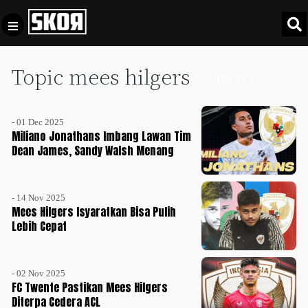
Topic mees hilgers
+
Football
INDEKS +
Privacy
Policy
- 01 Dec 2025
+
Pedoman
Culture
Miliano Jonathans Imbang Lawan Tim
Pemberitaan
Dean James, Sandy Walsh Menang
Media
Sports
+
Siber
Update
- 14 Nov 2025
Disclaimer
Mees Hilgers Isyaratkan Bisa Pulih
Timnas
Lebih Cepat
Tentang
Indonesia
Kami
SKOR
- 02 Nov 2025
SPECIAL
FC Twente Pastikan Mees Hilgers
Diterpa Cedera ACL
Video