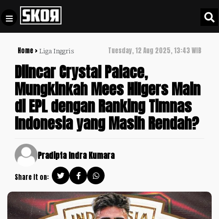
Home >
Tuesday, 12 Aug 2025, 13:43 WIB
Liga Inggris
+
Football
Privacy
Diincar Crystal Palace,
Policy
Mungkinkah Mees Hilgers Main
+
Pedoman
Culture
di EPL dengan Ranking Timnas
Pemberitaan
Media
Indonesia yang Masih Rendah?
Sports
+
Siber
Update
Disclaimer
Timnas
Pradipta Indra Kumara
Tentang
Indonesia
Kami
Share it on:
SKOR
SPECIAL
Video