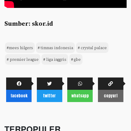
Sumber: skor.id
#mees hilgers
# timnas indonesia
# crystal palace
# premier league
# liga inggris
# gbe
facebook
twitter
whatsapp
copyurl
TERPOPULER