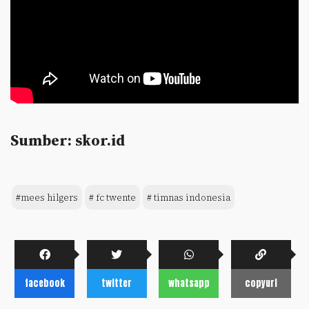
Sumber: skor.id
#mees hilgers
# fc twente
# timnas indonesia
facebook
twitter
whatsapp
copyurl