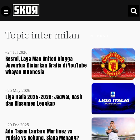
Topic inter milan
+
Football
INDEKS +
Privacy
Policy
- 24 Jul 2026
+
Pedoman
Culture
Resmi, Laga Man United hingga
Pemberitaan
Juventus Disiarkan Gratis di YouTube
Wilayah Indonesia
Media
Sports
+
Siber
Update
- 25 May 2026
Disclaimer
Liga Italia 2025-2026: Jadwal, Hasil
Timnas
dan Klasemen Lengkap
Tentang
Indonesia
Kami
SKOR
SPECIAL
- 29 Dec 2025
Adu Tajam Lautaro Martinez vs
Pulisic vs Hojlund, Siapa Menang?
Video