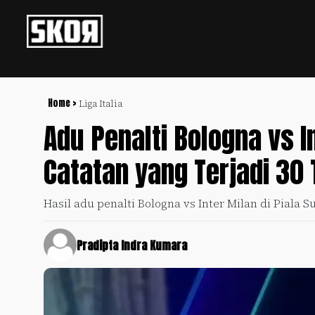
+
Football
Privacy
Policy
Home >
Liga Italia
Adu Penalti Bologna vs 
+
Pedoman
Culture
Pemberitaan
Catatan yang Terjadi 30
Media
Sports
+
Siber
Update
Hasil adu penalti Bologna vs Inter Milan di Piala S
Disclaimer
Timnas
Tentang
Indonesia
Pradipta Indra Kumara
Kami
SKOR
SPECIAL
Video