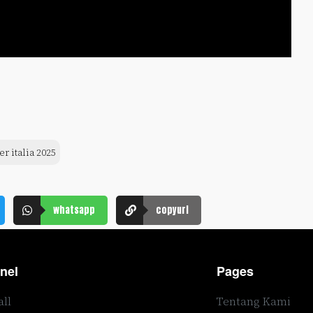
er italia 2025
whatsapp
copyurl
nel
Pages
all
Tentang Kami