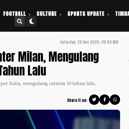
FOOTBALL
CULTURE
SPORTS UPDATE
TIMNA
Saturday, 20 Dec 2025, 05:59 WIB
Inter Milan, Mengulang
 Tahun Lalu
uper Italia, mengulang catatan 30 tahun lalu.
Share it on: