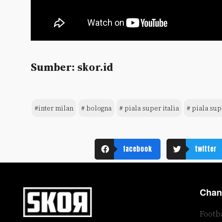
Sumber: skor.id
#inter milan
# bologna
# piala super italia
# piala sup
facebook
twitter
Chan
Footb