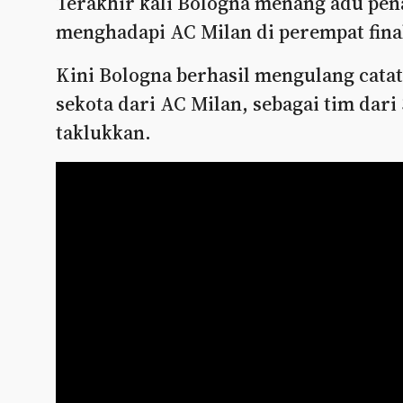
Terakhir kali Bologna menang adu pena
menghadapi AC Milan di perempat final
Kini Bologna berhasil mengulang catat
sekota dari AC Milan, sebagai tim dari
taklukkan.