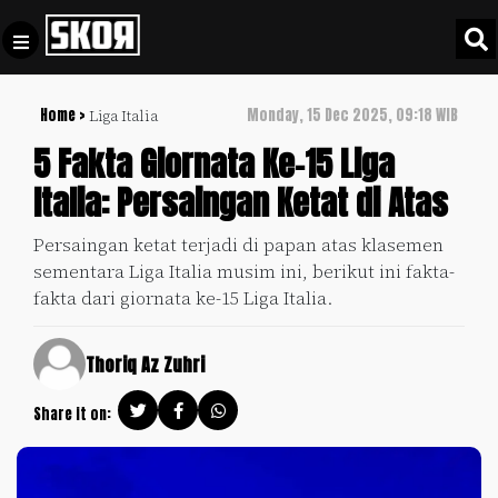
Home >
Monday, 15 Dec 2025, 09:18 WIB
Liga Italia
+
Football
Privacy
5 Fakta Giornata Ke-15 Liga
Policy
Italia: Persaingan Ketat di Atas
+
Pedoman
Culture
Pemberitaan
Persaingan ketat terjadi di papan atas klasemen
Media
sementara Liga Italia musim ini, berikut ini fakta-
Sports
+
Siber
fakta dari giornata ke-15 Liga Italia.
Update
Disclaimer
Timnas
Thoriq Az Zuhri
Tentang
Indonesia
Kami
Share it on:
SKOR
SPECIAL
Video