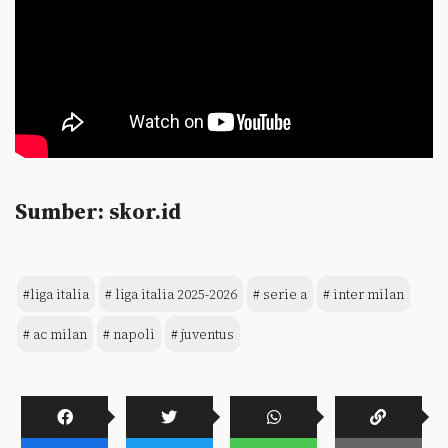
Sumber: skor.id
#liga italia
# liga italia 2025-2026
# serie a
# inter milan
# ac milan
# napoli
# juventus