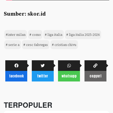
Sumber: skor.id
#inter milan
# como
# liga italia
# liga italia 2025-2026
# serie a
# cesc fabregas
# cristian chivu
facebook
twitter
whatsapp
copyurl
TERPOPULER