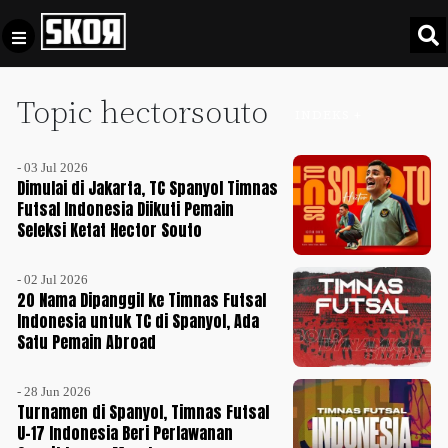
Topic hectorsouto
+
Football
INDEKS +
Privacy
Policy
- 03 Jul 2026
+
Pedoman
Culture
Dimulai di Jakarta, TC Spanyol Timnas
Pemberitaan
Futsal Indonesia Diikuti Pemain
Seleksi Ketat Hector Souto
Media
Sports
+
Siber
Update
- 02 Jul 2026
Disclaimer
20 Nama Dipanggil ke Timnas Futsal
Timnas
Indonesia untuk TC di Spanyol, Ada
Tentang
Indonesia
Satu Pemain Abroad
Kami
SKOR
- 28 Jun 2026
SPECIAL
Turnamen di Spanyol, Timnas Futsal
U-17 Indonesia Beri Perlawanan
Video