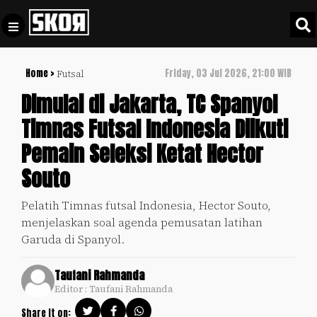
Home >
Friday, 03 Jul 2026, 21:00 WIB
Futsal
+
Football
Privacy
Dimulai di Jakarta, TC Spanyol
Policy
Timnas Futsal Indonesia Diikuti
+
Pedoman
Culture
Pemain Seleksi Ketat Hector
Pemberitaan
Media
Souto
Sports
+
Siber
Update
Pelatih Timnas futsal Indonesia, Hector Souto,
Disclaimer
menjelaskan soal agenda pemusatan latihan
Timnas
Tentang
Garuda di Spanyol.
Indonesia
Kami
SKOR
Taufani Rahmanda
SPECIAL
Editor : Taufani Rahmanda
Video
Share it on: