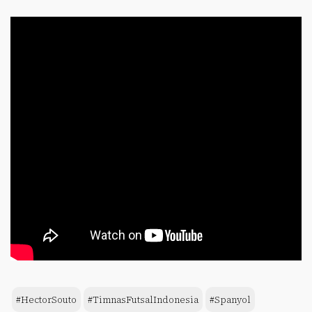
#HectorSouto
#TimnasFutsalIndonesia
#Spanyol