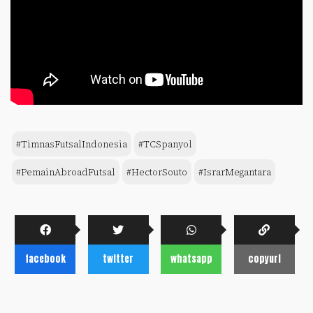
#TimnasFutsalIndonesia
#TCSpanyol
#PemainAbroadFutsal
#HectorSouto
#IsrarMegantara
facebook
twitter
whatsapp
copyurl