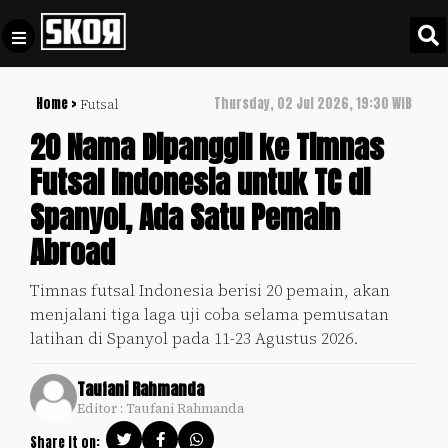
Home >
Thursday, 02 Jul 2026, 19:30 WIB
Futsal
+
Football
Privacy
20 Nama Dipanggil ke Timnas
Policy
Futsal Indonesia untuk TC di
+
Pedoman
Culture
Spanyol, Ada Satu Pemain
Pemberitaan
Media
Abroad
Sports
+
Siber
Update
Timnas futsal Indonesia berisi 20 pemain, akan
Disclaimer
menjalani tiga laga uji coba selama pemusatan
Timnas
Tentang
latihan di Spanyol pada 11-23 Agustus 2026.
Indonesia
Kami
SKOR
Taufani Rahmanda
SPECIAL
Editor : Taufani Rahmanda
Video
Share it on: