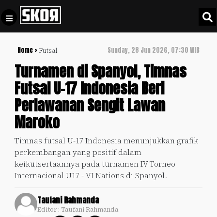
Home >
Sunday, 28 Jun 2026, 07:30 WIB
Futsal
+
Football
Privacy
Turnamen di Spanyol, Timnas
Policy
Futsal U-17 Indonesia Beri
+
Pedoman
Culture
Perlawanan Sengit Lawan
Pemberitaan
Media
Maroko
Sports
+
Siber
Update
Timnas futsal U-17 Indonesia menunjukkan grafik
Disclaimer
perkembangan yang positif dalam
Timnas
Tentang
keikutsertaannya pada turnamen IV Torneo
Indonesia
Kami
Internacional U17 - VI Nations di Spanyol.
SKOR
SPECIAL
Taufani Rahmanda
Editor : Taufani Rahmanda
Video