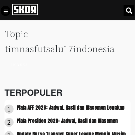
Topic
+
Football
Privacy
Policy
timnasfutsalu17indonesia
+
Pedoman
Culture
Pemberitaan
INDEKS +
Media
Sports
+
Siber
Update
Disclaimer
TERPOPULER
Timnas
Tentang
Indonesia
Piala AFF 2026: Jadwal, Hasil dan Klasemen Lengkap
Kami
1
SKOR
Piala Presiden 2026: Jadwal, Hasil dan Klasemen
SPECIAL
2
Video
Update Bursa Transfer Super League Menuju Musim