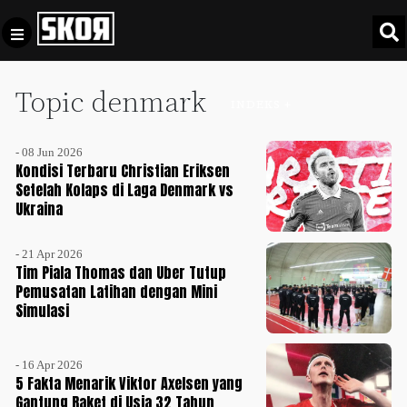
Topic denmark
+
Football
INDEKS +
Privacy
Policy
- 08 Jun 2026
+
Pedoman
Culture
Kondisi Terbaru Christian Eriksen
Pemberitaan
Setelah Kolaps di Laga Denmark vs
Ukraina
Media
Sports
+
Siber
Update
- 21 Apr 2026
Disclaimer
Tim Piala Thomas dan Uber Tutup
Timnas
Pemusatan Latihan dengan Mini
Tentang
Indonesia
Simulasi
Kami
SKOR
SPECIAL
- 16 Apr 2026
5 Fakta Menarik Viktor Axelsen yang
Gantung Raket di Usia 32 Tahun
Video