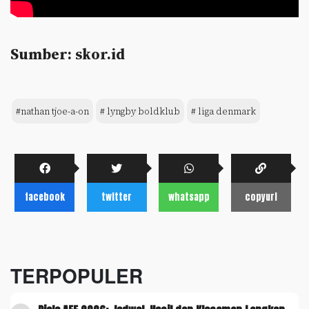
Sumber: skor.id
#nathan tjoe-a-on
# lyngby boldklub
# liga denmark
facebook
twitter
whatsapp
copyurl
TERPOPULER