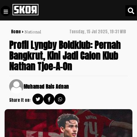
Home >
Tuesday, 15 Jul 2025, 19:31 WIB
National
+
Football
Privacy
Profil Lyngby Boldklub: Pernah
Policy
Bangkrut, Kini Jadi Calon Klub
+
Pedoman
Culture
Nathan Tjoe-A-On
Pemberitaan
Media
Sports
+
Siber
Update
Muhamad Rais Adnan
Disclaimer
Timnas
Share it on:
Tentang
Indonesia
Kami
SKOR
SPECIAL
Video