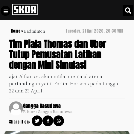
Home >
Tuesday, 21 Apr 2026, 20:30 WIB
Badminton
+
Football
Privacy
Tim Piala Thomas dan Uber
Policy
Tutup Pemusatan Latihan
+
Pedoman
Culture
dengan Mini Simulasi
Pemberitaan
Media
Sports
+
ajar Alfian cs. akan mulai menjajal arena
Siber
Update
pertandingan yaitu Forum Horsens pada tanggal
Disclaimer
22 dan 23 April.
Timnas
Tentang
Indonesia
Gangga Basudewa
Kami
Editor : Gangga Basudewa
SKOR
SPECIAL
Share it on:
Video