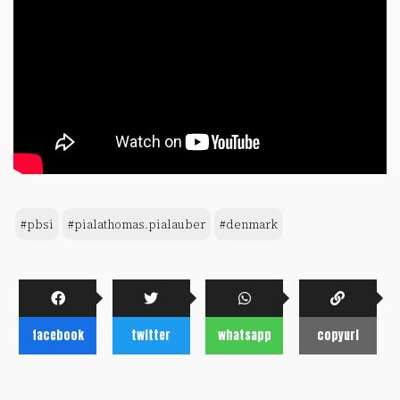
#pbsi
#pialathomas.pialauber
#denmark
facebook
twitter
whatsapp
copyurl