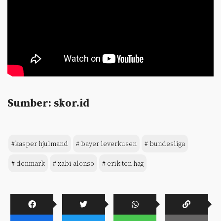
Sumber: skor.id
#kasper hjulmand
# bayer leverkusen
# bundesliga
# denmark
# xabi alonso
# erik ten hag