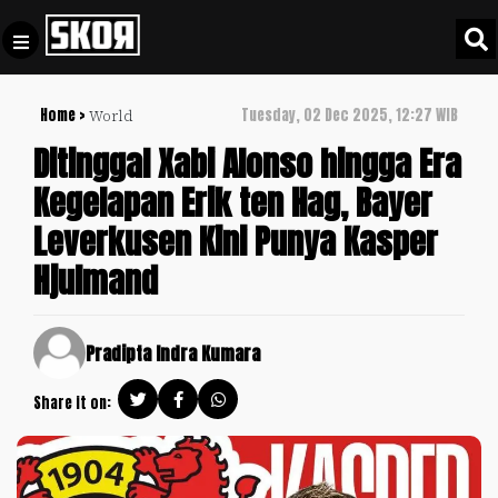
Home >
Tuesday, 02 Dec 2025, 12:27 WIB
World
+
Football
Privacy
Ditinggal Xabi Alonso hingga Era
Policy
Kegelapan Erik ten Hag, Bayer
+
Pedoman
Culture
Leverkusen Kini Punya Kasper
Pemberitaan
Media
Hjulmand
Sports
+
Siber
Update
Disclaimer
Timnas
Pradipta Indra Kumara
Tentang
Indonesia
Kami
Share it on:
SKOR
SPECIAL
Video