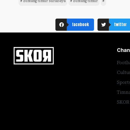
# bintang timur surabaya
# bintang timur
#
facebook
twitter
Chan
Footb
Cultu
Sport
Timna
SKOR