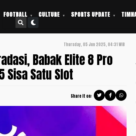
FOOTBALL
CULTURE
SPORTS UPDATE
TIMNA
Thursday, 05 Jun 2025, 04:31 WIB
adasi, Babak Elite 8 Pro
 Sisa Satu Slot
Share it on: