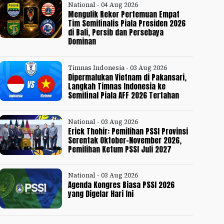
National - 04 Aug 2026
Mengulik Rekor Pertemuan Empat
Tim Semifinalis Piala Presiden 2026
di Bali, Persib dan Persebaya
Dominan
Timnas Indonesia - 03 Aug 2026
Dipermalukan Vietnam di Pakansari,
Langkah Timnas Indonesia ke
Semifinal Piala AFF 2026 Tertahan
National - 03 Aug 2026
Erick Thohir: Pemilihan PSSI Provinsi
Serentak Oktober-November 2026,
Pemilihan Ketum PSSI Juli 2027
National - 03 Aug 2026
Agenda Kongres Biasa PSSI 2026
yang Digelar Hari Ini