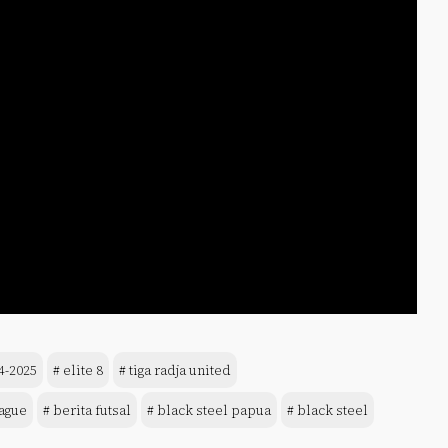
4-2025
# elite 8
# tiga radja united
eague
# berita futsal
# black steel papua
# black steel