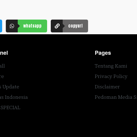
whatsapp
copyurl
nel
Pages
all
Tentang Kami
re
Privacy Policy
s Update
Disclaimer
s Indonesia
Pedoman Media S
 SPECIAL