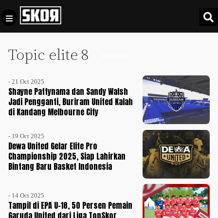
Topic elite 8
+
Football
INDEKS +
Privacy
Policy
- 21 Oct 2025
+
Pedoman
Culture
Shayne Pattynama dan Sandy Walsh
Pemberitaan
Jadi Pengganti, Buriram United Kalah
di Kandang Melbourne City
Media
Sports
+
Siber
Update
- 19 Oct 2025
Disclaimer
Dewa United Gelar Elite Pro
Timnas
Championship 2025, Siap Lahirkan
Tentang
Indonesia
Bintang Baru Basket Indonesia
Kami
SKOR
SPECIAL
- 14 Oct 2025
Tampil di EPA U-18, 50 Persen Pemain
Garuda United dari Liga TopSkor
Video