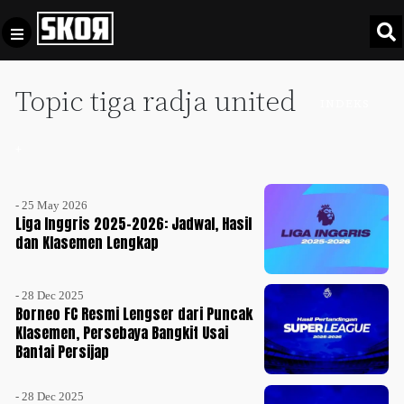
Topic tiga radja united
+
Football
INDEKS
Privacy
Policy
+
+
Pedoman
Culture
Pemberitaan
- 25 May 2026
Media
Sports
Liga Inggris 2025-2026: Jadwal, Hasil
+
Siber
dan Klasemen Lengkap
Update
Disclaimer
Timnas
- 28 Dec 2025
Tentang
Indonesia
Borneo FC Resmi Lengser dari Puncak
Kami
Klasemen, Persebaya Bangkit Usai
SKOR
Bantai Persijap
SPECIAL
Video
- 28 Dec 2025