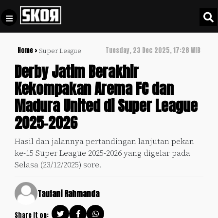
Home >
Tuesday, 23 Dec 2025, 17:28 WIB
Super League
+
Football
Privacy
Derby Jatim Berakhir
Policy
Kekompakan Arema FC dan
+
Pedoman
Culture
Madura United di Super League
Pemberitaan
Media
2025-2026
Sports
+
Siber
Update
Hasil dan jalannya pertandingan lanjutan pekan
Disclaimer
ke-15 Super League 2025-2026 yang digelar pada
Timnas
Tentang
Selasa (23/12/2025) sore.
Indonesia
Kami
SKOR
Taufani Rahmanda
SPECIAL
Video
Share it on: