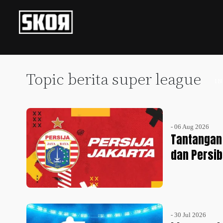
+
Football
Privacy
Policy
Topic berita super league
I
+
Pedoman
Culture
Pemberitaan
Media
Sports
+
Siber
- 06 Aug 2026
Update
Tantangan 
Disclaimer
dan Persib
Timnas
Tentang
Indonesia
Kami
SKOR
SPECIAL
- 30 Jul 2026
Video