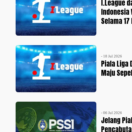
I.League d
Indonesia
Selama 17
- 18 Jul 2026
Piala Liga
Maju Sepe
- 06 Jul 2026
Jelang Pia
Pencabuta