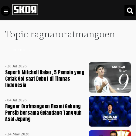
Topic ragnaroratmangoen
+
Football
Privacy
Policy
INDEKS +
+
Pedoman
Culture
Pemberitaan
- 28 Jul 2026
Media
Seperti Mitchell Baker, 5 Pemain yang
Sports
+
Siber
Cetak Gol saat Debut di Timnas
Update
Indonesia
Disclaimer
Timnas
- 04 Jul 2026
Tentang
Indonesia
Ragnar Oratmangoen Resmi Gabung
Kami
Persib bersama Gelandang Tangguh
SKOR
Asal Jepang
SPECIAL
Video
- 24 May 2026