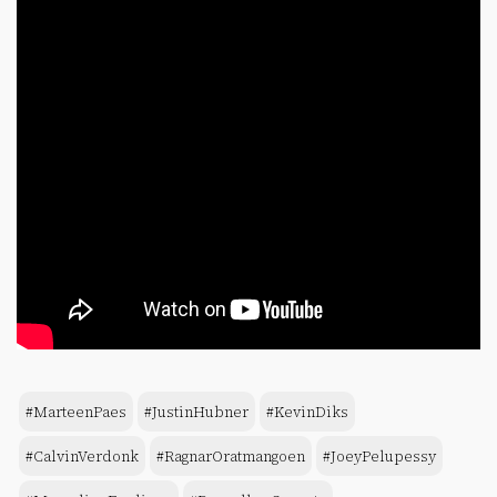
#MarteenPaes
#JustinHubner
#KevinDiks
#CalvinVerdonk
#RagnarOratmangoen
#JoeyPelupessy