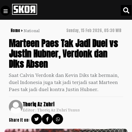
Home >
Sunday, 15 Feb 2026, 05:30 WIB
National
+
Football
Privacy
Marteen Paes Tak Jadi Duel vs
Policy
Justin Hubner, Verdonk dan
+
Pedoman
Culture
Diks Absen
Pemberitaan
Media
Sports
+
Saat Calvin Verdonk dan Kevin Diks tak bermain,
Siber
Update
duel Indonesia juga tak jadi terjadi saat Marteen
Disclaimer
Paes tak jadi duel kontra Justin Hubner.
Timnas
Tentang
Indonesia
Thoriq Az Zuhri
Kami
Editor : Thoriq Az Zuhri Yunus
SKOR
SPECIAL
Share it on:
Video