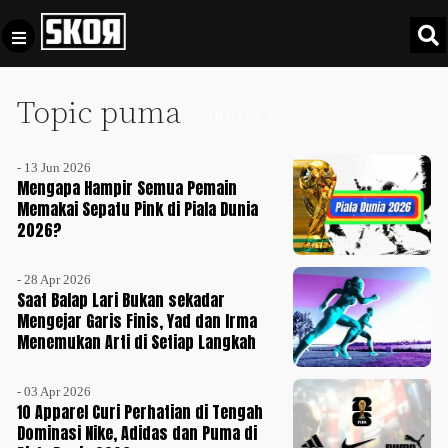
Topic puma
+
Football
INDEKS +
Privacy
Policy
- 13 Jun 2026
+
Pedoman
Culture
Mengapa Hampir Semua Pemain
Pemberitaan
Memakai Sepatu Pink di Piala Dunia
2026?
Media
Sports
+
Siber
Update
- 28 Apr 2026
Disclaimer
Saat Balap Lari Bukan sekadar
Timnas
Mengejar Garis Finis, Yad dan Irma
Tentang
Indonesia
Menemukan Arti di Setiap Langkah
Kami
SKOR
- 03 Apr 2026
SPECIAL
10 Apparel Curi Perhatian di Tengah
Dominasi Nike, Adidas dan Puma di
Video