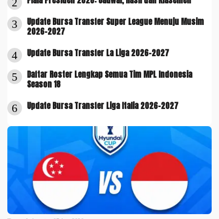
Piala Presiden 2026: Jadwal, Hasil dan Klasemen
2
Update Bursa Transfer Super League Menuju Musim
3
2026-2027
Update Bursa Transfer La Liga 2026-2027
4
Daftar Roster Lengkap Semua Tim MPL Indonesia
5
Season 18
Update Bursa Transfer Liga Italia 2026-2027
6