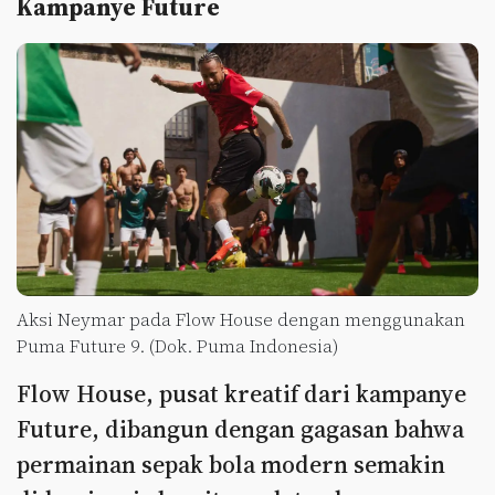
Kampanye Future
Aksi Neymar pada Flow House dengan menggunakan
Puma Future 9. (Dok. Puma Indonesia)
Flow House, pusat kreatif dari kampanye
Future, dibangun dengan gagasan bahwa
permainan sepak bola modern semakin