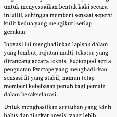
untuk menyesuaikan bentuk kaki secara
intuitif, sehingga memberi sensasi seperti
kulit kedua yang mengikuti setiap
gerakan.
Inovasi ini menghadirkan lapisan dalam
yang lembut, rajutan multi-tekstur yang
dirancang secara teknis, Fuzionpod serta
penguatan Pwrtape yang menghadirkan
sensasi fit yang stabil, namun tetap
memberi kebebasan penuh bagi pemain
dalam berakselarasi.
Untuk menghasilkan sentuhan yang lebih
halus dan tingkat presisi yang lebih