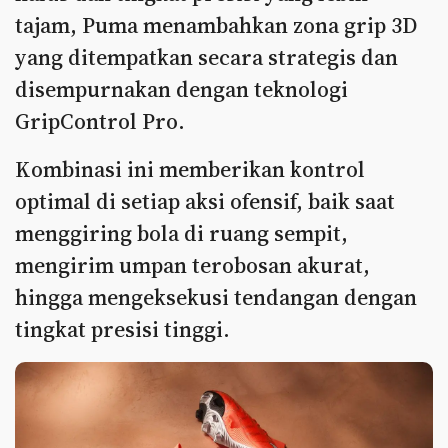
tajam, Puma menambahkan zona grip 3D
yang ditempatkan secara strategis dan
disempurnakan dengan teknologi
GripControl Pro.
Kombinasi ini memberikan kontrol
optimal di setiap aksi ofensif, baik saat
menggiring bola di ruang sempit,
mengirim umpan terobosan akurat,
hingga mengeksekusi tendangan dengan
tingkat presisi tinggi.