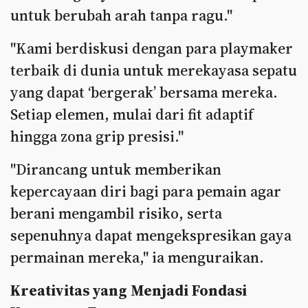
untuk berubah arah tanpa ragu."
"Kami berdiskusi dengan para playmaker
terbaik di dunia untuk merekayasa sepatu
yang dapat ‘bergerak’ bersama mereka.
Setiap elemen, mulai dari fit adaptif
hingga zona grip presisi."
"Dirancang untuk memberikan
kepercayaan diri bagi para pemain agar
berani mengambil risiko, serta
sepenuhnya dapat mengekspresikan gaya
permainan mereka," ia menguraikan.
Kreativitas yang Menjadi Fondasi