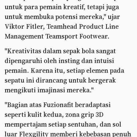
untuk para pemain kreatif, tetapi juga
untuk membuka potensi mereka," ujar
Viktor Fitler, Teamhead Product Line
Management Teamsport Footwear.
"Kreativitas dalam sepak bola sangat
dipengaruhi oleh insting dan intuisi
pemain. Karena itu, setiap elemen pada
sepatu ini dirancang untuk bergerak
mengikuti imajinasi mereka."
"Bagian atas Fuzionafit beradaptasi
seperti kulit kedua, zona grip 3D
mempertajam setiap sentuhan, dan sol
luar Flexgility memberi kebebasan penuh