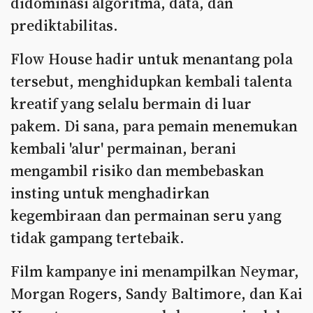
didominasi algoritma, data, dan
prediktabilitas.
Flow House hadir untuk menantang pola
tersebut, menghidupkan kembali talenta
kreatif yang selalu bermain di luar
pakem. Di sana, para pemain menemukan
kembali 'alur' permainan, berani
mengambil risiko dan membebaskan
insting untuk menghadirkan
kegembiraan dan permainan seru yang
tidak gampang tertebaik.
Film kampanye ini menampilkan Neymar,
Morgan Rogers, Sandy Baltimore, dan Kai