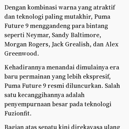
Dengan kombinasi warna yang atraktif
dan teknologi paling mutakhir, Puma
Future 9 menggandeng para bintang
seperti Neymar, Sandy Baltimore,
Morgan Rogers, Jack Grealish, dan Alex
Greenwood.
Kehadirannya menandai dimulainya era
baru permainan yang lebih ekspresif,
Puma Future 9 resmi diluncurkan. Salah
satu kecanggihannya adalah
penyempurnaan besar pada teknologi
Fuzionfit.
Bagian atas sepatu kini direkayasa ulang