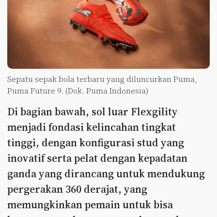
Sepatu sepak bola terbaru yang diluncurkan Puma,
Puma Future 9. (Dok. Puma Indonesia)
Di bagian bawah, sol luar Flexgility
menjadi fondasi kelincahan tingkat
tinggi, dengan konfigurasi stud yang
inovatif serta pelat dengan kepadatan
ganda yang dirancang untuk mendukung
pergerakan 360 derajat, yang
memungkinkan pemain untuk bisa