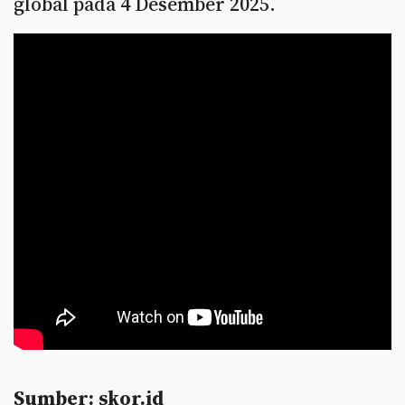
global pada 4 Desember 2025.
Sumber: skor.id