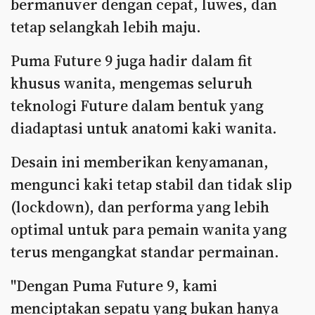
bermanuver dengan cepat, luwes, dan
tetap selangkah lebih maju.
Puma Future 9 juga hadir dalam fit
khusus wanita, mengemas seluruh
teknologi Future dalam bentuk yang
diadaptasi untuk anatomi kaki wanita.
Desain ini memberikan kenyamanan,
mengunci kaki tetap stabil dan tidak slip
(lockdown), dan performa yang lebih
optimal untuk para pemain wanita yang
terus mengangkat standar permainan.
"Dengan Puma Future 9, kami
menciptakan sepatu yang bukan hanya