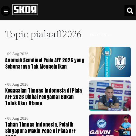
Topic pialaaff2026
+
Football
INDEKS +
Privacy
Policy
- 09 Aug 2026
+
Pedoman
Culture
Anomali Semifinal Piala AFF 2026 yang
Pemberitaan
Sebenarnya Tak Mengejutkan
Media
Sports
+
Siber
Update
- 08 Aug 2026
Disclaimer
Kegagalan Timnas Indonesia di Piala
Timnas
AFF 2026 Dinilai Pengamat Bukan
Tentang
Indonesia
Tolok Ukur Utama
Kami
SKOR
- 08 Aug 2026
SPECIAL
Tahan Timnas Indonesia, Pelatih
Singapura Makin Pede di Piala AFF
Video