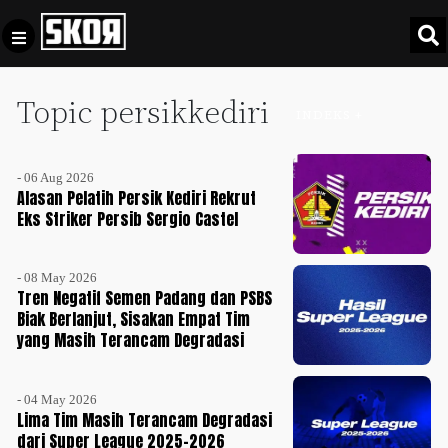
Topic persikkediri
+
Football
INDEKS +
Privacy
Policy
- 06 Aug 2026
+
Pedoman
Culture
Alasan Pelatih Persik Kediri Rekrut
Pemberitaan
Eks Striker Persib Sergio Castel
Media
Sports
+
Siber
Update
- 08 May 2026
Disclaimer
Tren Negatif Semen Padang dan PSBS
Timnas
Biak Berlanjut, Sisakan Empat Tim
Tentang
Indonesia
yang Masih Terancam Degradasi
Kami
SKOR
SPECIAL
- 04 May 2026
Lima Tim Masih Terancam Degradasi
dari Super League 2025-2026
Video