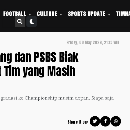
FOOTBALL
CULTURE
SPORTS UPDATE
TIMNA
Friday, 08 May 2026, 21:15 WIB
ang dan PSBS Biak
t Tim yang Masih
degradasi ke Championship musim depan. Siapa saja
Share it on: