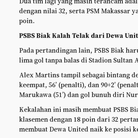
Dua tim lagi yang masih terancam adal
dengan nilai 32, serta PSM Makassar 
poin.
PSBS Biak Kalah Telak dari Dewa Uni
Pada pertandingan lain, PSBS Biak ha
lima gol tanpa balas di Stadion Sultan
Alex Martins tampil sebagai bintang d
keempat, 56’ (penalti), dan 90+2’ (penal
Marukawa (51’) dan gol bunuh diri Nurh
Kekalahan ini masih membuat PSBS Biak
klasemen dengan 18 poin dari 32 pert
membuat Dewa United naik ke posisi k