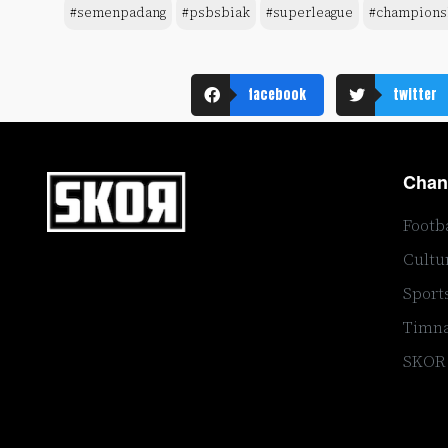
#semenpadang
#psbsbiak
#superleague
#champions
facebook
twitter
Chan
Footb
Cultu
Sport
Timna
SKOR