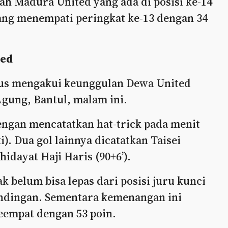
ah Madura United yang ada di posisi ke-14
yang menempati peringkat ke-13 dengan 34
ted
rus mengakui keunggulan Dewa United
 Agung, Bantul, malam ini.
engan mencatatkan hat-trick pada menit
ti). Dua gol lainnya dicatatkan Taisei
idayat Haji Haris (90+6’).
 belum bisa lepas dari posisi juru kunci
andingan. Sementara kemenangan ini
eempat dengan 53 poin.