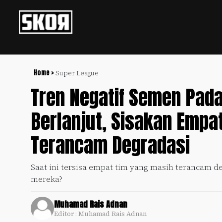
+
Football
Privacy
Policy
Home >
Super League
Tren Negatif Semen Pad
+
Pedoman
Culture
Pemberitaan
Berlanjut, Sisakan Empa
Media
Sports
+
Siber
Update
Terancam Degradasi
Disclaimer
Timnas
Tentang
Saat ini tersisa empat tim yang masih terancam 
Indonesia
Kami
mereka?
SKOR
SPECIAL
Muhamad Rais Adnan
Editor : Muhamad Rais Adnan
Video