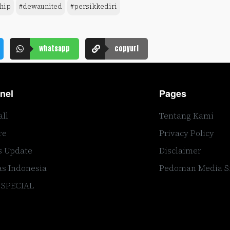
hip
#dewaunited
#persikkediri
whatsapp
copyurl
nel
Pages
all
Tentang Kami
re
Privacy Policy
s Update
Disclaimer
s Indonesia
Pedoman Media S
 SPECIAL