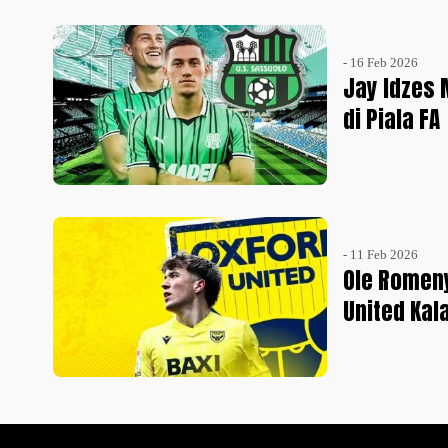
- 16 Feb 2026
Jay Idzes
di Piala FA
- 11 Feb 2026
Ole Romeny
United Kal