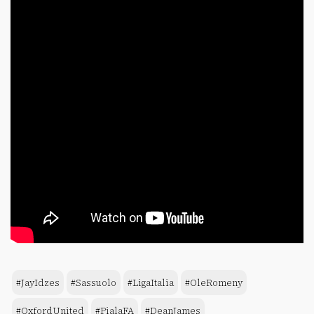
#JayIdzes
#Sassuolo
#LigaItalia
#OleRomeny
#OxfordUnited
#PialaFA
#DeanJames