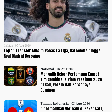
La Liga - 05 Aug 2026
Top 10 Transfer Musim Panas La Liga, Barcelona hingga
Real Madrid Bersaing
National - 04 Aug 2026
Mengulik Rekor Pertemuan Empat
Tim Semifinalis Piala Presiden 2026
di Bali, Persib dan Persebaya
Dominan
Timnas Indonesia - 03 Aug 2026
Dipermalukan Vietnam di Pakansari,