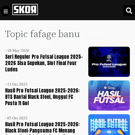
Topic fafage banu
+
Football
INDEKS +
Privacy
Policy
- 18 May 2026
+
Pedoman
Culture
Seri Reguler Pro Futsal League 2025-
Pemberitaan
2026 Sisa Sepekan, Slot Final Four
Ludes
Media
Sports
+
Siber
Update
- 11 Oct 2025
Disclaimer
Hasil Pro Futsal League 2025-2026:
Timnas
BTS Bantai Black Steel, Unggul FC
Tentang
Indonesia
Pesta 11 Gol
Kami
SKOR
- 05 Oct 2025
SPECIAL
Hasil Pro Futsal League 2025-2026:
Black Steel-Pangsuma FC Menang
Video