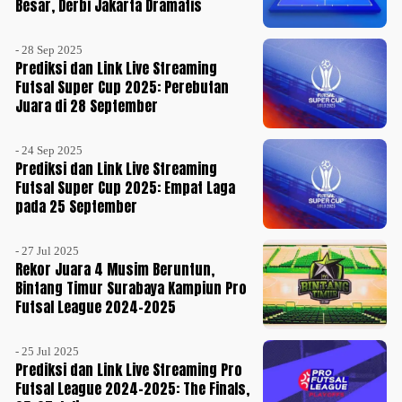
Besar, Derbi Jakarta Dramatis
- 28 Sep 2025
Prediksi dan Link Live Streaming
Futsal Super Cup 2025: Perebutan
Juara di 28 September
- 24 Sep 2025
Prediksi dan Link Live Streaming
Futsal Super Cup 2025: Empat Laga
pada 25 September
- 27 Jul 2025
Rekor Juara 4 Musim Beruntun,
Bintang Timur Surabaya Kampiun Pro
Futsal League 2024-2025
- 25 Jul 2025
Prediksi dan Link Live Streaming Pro
Futsal League 2024-2025: The Finals,