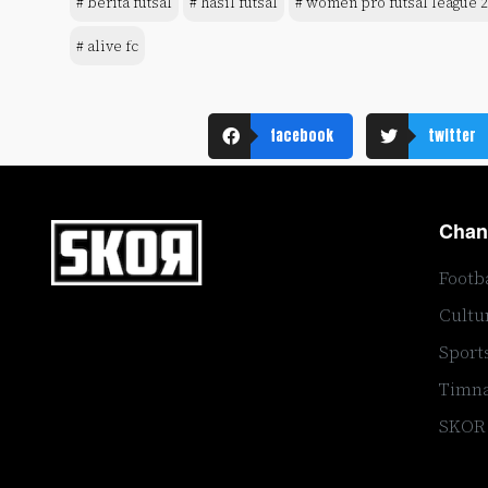
# berita futsal
# hasil futsal
# women pro futsal league 
# alive fc
facebook
twitter
Chan
Footb
Cultu
Sport
Timna
SKOR