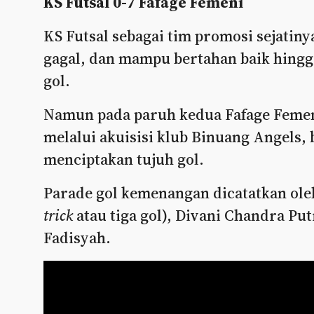
KS Futsal 0-7 Fafage Femeni
KS Futsal sebagai tim promosi sejatin
gagal, dan mampu bertahan baik hingg
gol.
Namun pada paruh kedua Fafage Femen
melalui akuisisi klub Binuang Angels, b
menciptakan tujuh gol.
Parade gol kemenangan dicatatkan oleh
trick
atau tiga gol), Divani Chandra Putr
Fadisyah.