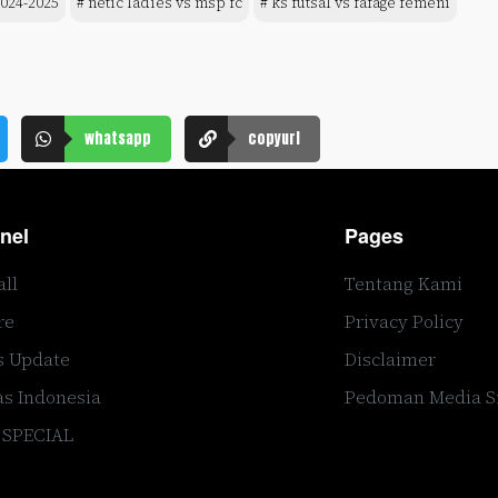
2024-2025
# netic ladies vs msp fc
# ks futsal vs fafage femeni
whatsapp
copyurl
nel
Pages
all
Tentang Kami
re
Privacy Policy
s Update
Disclaimer
s Indonesia
Pedoman Media S
 SPECIAL