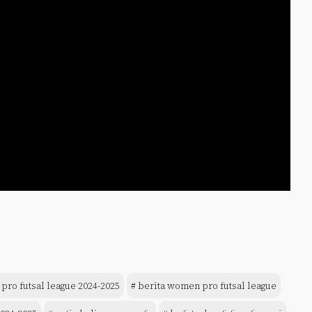
pro futsal league 2024-2025
# berita women pro futsal league