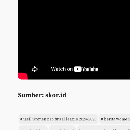
Sumber: skor.id
#hasil women pro futsal league 2024-2025
# berita women 