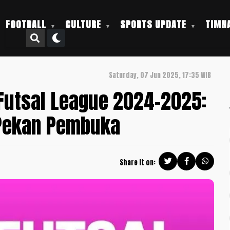
FOOTBALL
CULTURE
SPORTS UPDATE
TIMNA
Saturday, 07 Jun 2025, 17:35 WIB
Futsal League 2024-2025:
 Pekan Pembuka
Share it on: