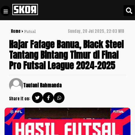
Home >
Sunday, 20 Jul 2025, 22:03 WIB
Futsal
+
Football
Privacy
Hajar Fafage Banua, Black Steel
Policy
Tantang Bintang Timur di Final
+
Pedoman
Culture
Pro Futsal League 2024-2025
Pemberitaan
Media
Sports
+
Siber
Update
Taufani Rahmanda
Disclaimer
Timnas
Share it on:
Tentang
Indonesia
Kami
SKOR
SPECIAL
Video