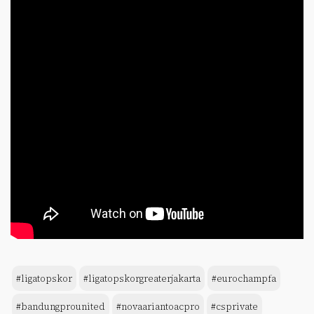
#ligatopskor
#ligatopskorgreaterjakarta
#eurochampfa
#bandungprounited
#novaariantoacpro
#csprivate