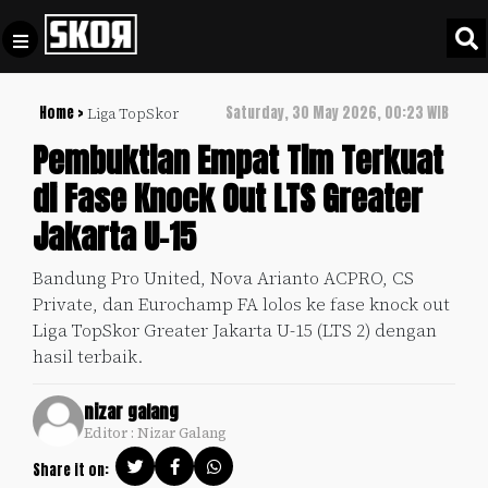
Home >
Saturday, 30 May 2026, 00:23 WIB
Liga TopSkor
+
Football
Privacy
Pembuktian Empat Tim Terkuat
Policy
di Fase Knock Out LTS Greater
+
Pedoman
Culture
Jakarta U-15
Pemberitaan
Media
Sports
+
Bandung Pro United, Nova Arianto ACPRO, CS
Siber
Update
Private, dan Eurochamp FA lolos ke fase knock out
Disclaimer
Liga TopSkor Greater Jakarta U-15 (LTS 2) dengan
Timnas
hasil terbaik.
Tentang
Indonesia
Kami
nizar galang
SKOR
Editor : Nizar Galang
SPECIAL
Share it on:
Video