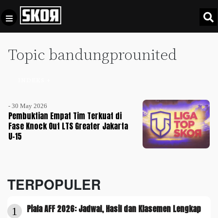
Topic bandungprounited
+
Football
Privacy
Policy
INDEKS +
+
Pedoman
Culture
Pemberitaan
- 30 May 2026
Media
Pembuktian Empat Tim Terkuat di
Sports
+
Siber
Fase Knock Out LTS Greater Jakarta
Update
U-15
Disclaimer
Timnas
Tentang
Indonesia
Kami
TERPOPULER
SKOR
SPECIAL
Piala AFF 2026: Jadwal, Hasil dan Klasemen Lengkap
1
Video