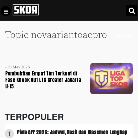
Topic novaariantoacpro
+
Football
INDEKS
Privacy
Policy
+
+
Pedoman
Culture
Pemberitaan
- 30 May 2026
Media
Pembuktian Empat Tim Terkuat di
Sports
+
Siber
Fase Knock Out LTS Greater Jakarta
Update
U-15
Disclaimer
Timnas
Tentang
Indonesia
Kami
TERPOPULER
SKOR
SPECIAL
Piala AFF 2026: Jadwal, Hasil dan Klasemen Lengkap
1
Video