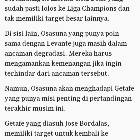
sudah pasti lolos ke Liga Champions dan
tak memiliki target besar lainnya.
Di sisi lain, Osasuna yang punya poin
sama dengan Levante juga masih dalam
ancaman degradasi. Mereka harus
mengamankan kemenangan jika ingin
terhindar dari ancaman tersebut.
Namun, Osasuna akan menghadapi Getafe
yang punya misi penting di pertandingan
terakhir musim ini.
Getafe yang diasuh Jose Bordalas,
memiliki target untuk kembali ke