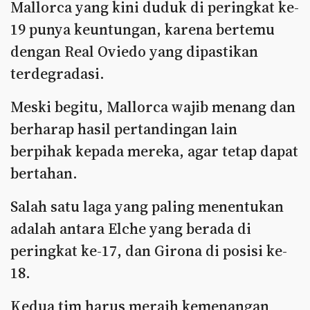
Mallorca yang kini duduk di peringkat ke-
19 punya keuntungan, karena bertemu
dengan Real Oviedo yang dipastikan
terdegradasi.
Meski begitu, Mallorca wajib menang dan
berharap hasil pertandingan lain
berpihak kepada mereka, agar tetap dapat
bertahan.
Salah satu laga yang paling menentukan
adalah antara Elche yang berada di
peringkat ke-17, dan Girona di posisi ke-
18.
Kedua tim harus meraih kemenangan