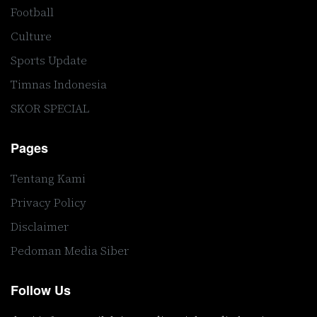
Football
Culture
Sports Update
Timnas Indonesia
SKOR SPECIAL
Pages
Tentang Kami
Privacy Policy
Disclaimer
Pedoman Media Siber
Follow Us