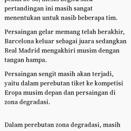
pertandingan ini masih sangat
menentukan untuk nasib beberapa tim.
Persaingan gelar memang telah berakhir,
Barcelona keluar sebagai juara sedangkan
Real Madrid mengakhiri musim dengan
tangan hampa.
Persaingan sengit masih akan terjadi,
yaitu dalam perebutan tiket ke kompetisi
Eropa musim depan dan persaingan di
zona degradasi.
Dalam perebutan zona degradasi, masih