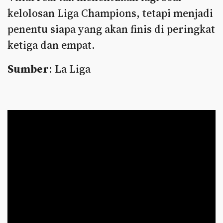
kelolosan Liga Champions, tetapi menjadi
penentu siapa yang akan finis di peringkat
ketiga dan empat.
Sumber
: La Liga