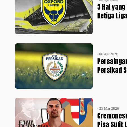
3 Hal yang
Ketiga Liga
- 06 Apr 2026
Persainga
Persikad S
- 25 Mar 2026
Cremonese 
Pisa Sulit 