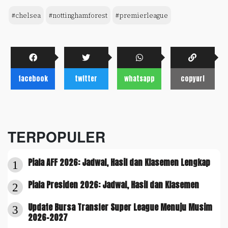
#chelsea
#nottinghamforest
#premierleague
facebook
twitter
whatsapp
copyurl
TERPOPULER
Piala AFF 2026: Jadwal, Hasil dan Klasemen Lengkap
1
Piala Presiden 2026: Jadwal, Hasil dan Klasemen
2
Update Bursa Transfer Super League Menuju Musim
3
2026-2027