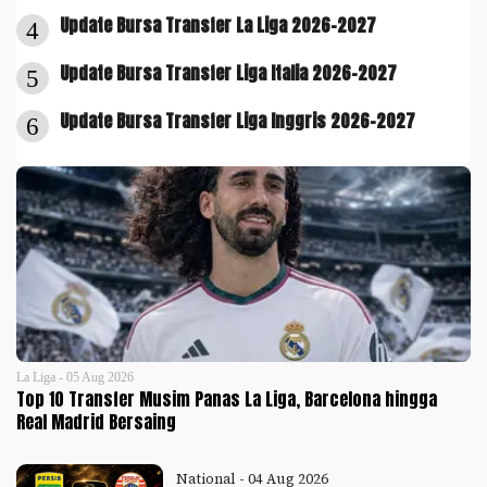
Update Bursa Transfer La Liga 2026-2027
4
Update Bursa Transfer Liga Italia 2026-2027
5
Update Bursa Transfer Liga Inggris 2026-2027
6
La Liga - 05 Aug 2026
Top 10 Transfer Musim Panas La Liga, Barcelona hingga
Real Madrid Bersaing
National - 04 Aug 2026