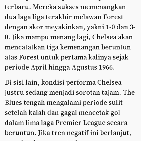
terbaru. Mereka sukses memenangkan
dua laga liga terakhir melawan Forest
dengan skor meyakinkan, yakni 1-0 dan 3-
0. Jika mampu menang lagi, Chelsea akan
mencatatkan tiga kemenangan beruntun
atas Forest untuk pertama kalinya sejak
periode April hingga Agustus 1966.
Di sisi lain, kondisi performa Chelsea
justru sedang menjadi sorotan tajam. The
Blues tengah mengalami periode sulit
setelah kalah dan gagal mencetak gol
dalam lima laga Premier League secara
beruntun. Jika tren negatif ini berlanjut,