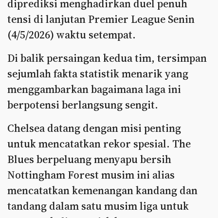
diprediksi menghadirkan duel penuh
tensi di lanjutan Premier League Senin
(4/5/2026) waktu setempat.
Di balik persaingan kedua tim, tersimpan
sejumlah fakta statistik menarik yang
menggambarkan bagaimana laga ini
berpotensi berlangsung sengit.
Chelsea datang dengan misi penting
untuk mencatatkan rekor spesial. The
Blues berpeluang menyapu bersih
Nottingham Forest musim ini alias
mencatatkan kemenangan kandang dan
tandang dalam satu musim liga untuk