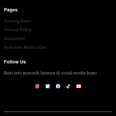
Pages
Tentang Kami
Privacy Policy
Disclaimer
Pedoman Media Siber
Follow Us
Ikuti info menarik lainnya di sosial media kami