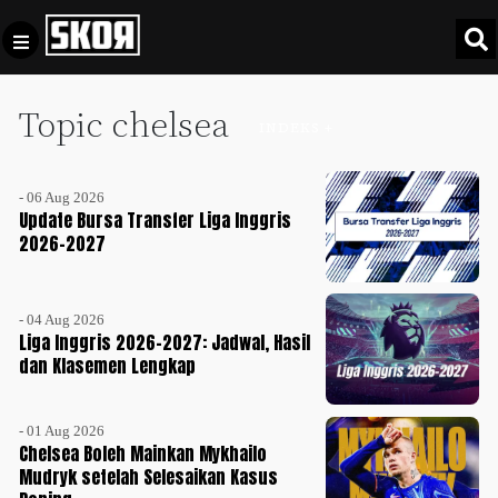
Topic chelsea
+
Football
INDEKS +
Privacy
Policy
- 06 Aug 2026
+
Pedoman
Culture
Update Bursa Transfer Liga Inggris
Pemberitaan
2026-2027
Media
Sports
+
Siber
Update
- 04 Aug 2026
Disclaimer
Liga Inggris 2026-2027: Jadwal, Hasil
Timnas
dan Klasemen Lengkap
Tentang
Indonesia
Kami
SKOR
- 01 Aug 2026
SPECIAL
Chelsea Boleh Mainkan Mykhailo
Mudryk setelah Selesaikan Kasus
Video