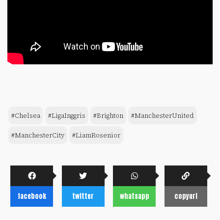
#Chelsea
#LigaInggris
#Brighton
#ManchesterUnited
#ManchesterCity
#LiamRosenior
facebook
twitter
whatsapp
copyurl