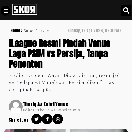
Home >
Sunday, 19 Apr 2026, 06:01 WIB
Super League
+
Football
Privacy
ILeague Resmi Pindah Venue
Policy
Laga PSIM vs Persija, Tanpa
+
Pedoman
Culture
Penonton
Pemberitaan
Media
Sports
+
Stadion Kapten I Wayan Dipta, Gianyar, resmi jadi
Siber
Update
venue laga PSIM melawan Persija, dikonfirmasi
Disclaimer
oleh pihak ILeague.
Timnas
Tentang
Indonesia
Thoriq Az Zuhri Yunus
Kami
Editor : Thoriq Az Zuhri Yunus
SKOR
SPECIAL
Share it on:
Video