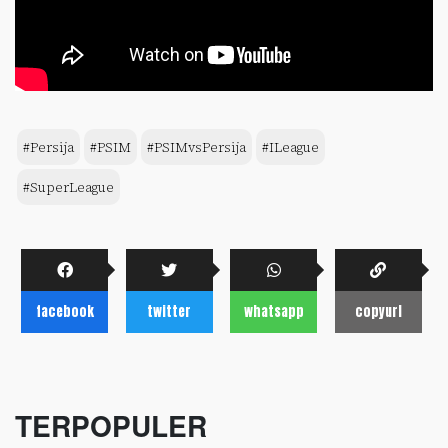
#Persija
#PSIM
#PSIMvsPersija
#ILeague
#SuperLeague
facebook
twitter
whatsapp
copyurl
TERPOPULER